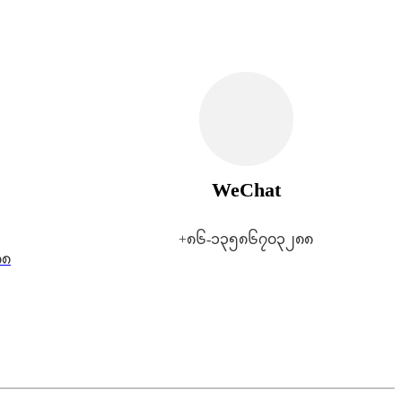
WeChat
+၈၆-၁၃၅၈၆၇၀၃၂၈၈
၈၈