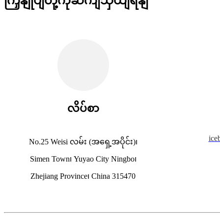
ကြှနျုပျတို့ကိုဆကျသှယျရနျ
လိပ်စာ
ice
No.25 Weisi လမ်း (အရှေ့အပိုင်း)၊
Simen Town၊ Yuyao City Ningbo၊
Zhejiang Province၊ China 315470