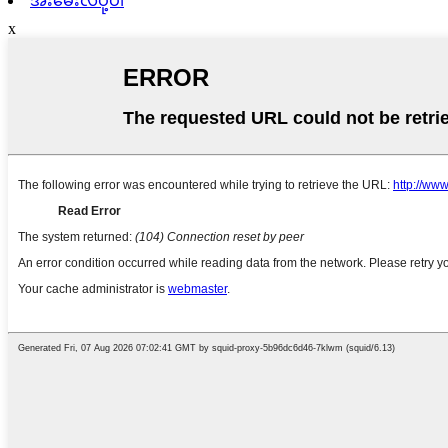
အီးမေးလ်ပို့ပါ
x