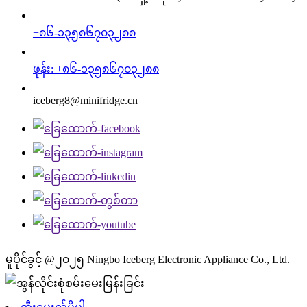
+၈၆-၁၃၅၈၆၇၀၃၂၈၈
ဖုန်း: +၈၆-၁၃၅၈၆၇၀၃၂၈၈
iceberg8@minifridge.cn
မူပိုင်ခွင့် @၂၀၂၅ Ningbo Iceberg Electronic Appliance Co., Ltd.