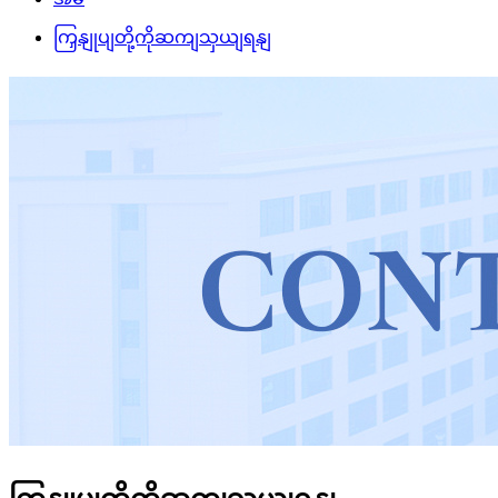
ကြှနျုပျတို့ကိုဆကျသှယျရနျ