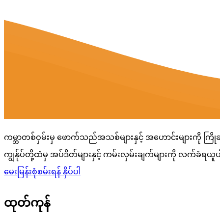
ကမ္ဘာတစ်ဝှမ်းမှ ဖောက်သည်အသစ်များနှင့် အဟောင်းများကို ကြို
ကျွန်ုပ်တို့ထံမှ အပ်ဒိတ်များနှင့် ကမ်းလှမ်းချက်များကို လက်ခံရယူ
မေးမြန်းစုံစမ်းရန် နှိပ်ပါ
ထုတ်ကုန်