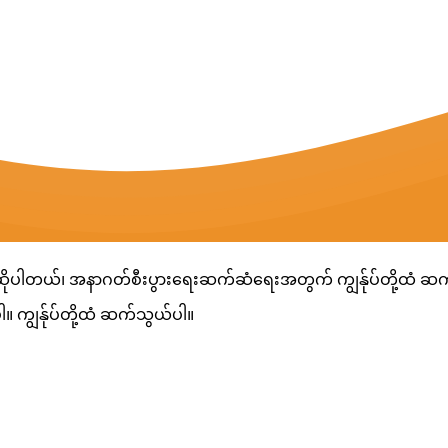
ဆိုပါတယ်၊ အနာဂတ်စီးပွားရေးဆက်ဆံရေးအတွက် ကျွန်ုပ်တို့ထံ ဆက်သ
ပါ။ ကျွန်ုပ်တို့ထံ ဆက်သွယ်ပါ။