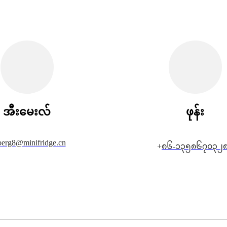
အီးမေးလ်
ဖုန်း
berg8@minifridge.cn
+
၈၆-၁၃၅၈၆၇၀၃၂