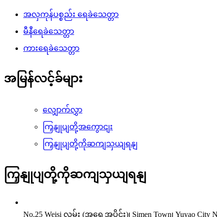
အလှကုန်ပစ္စည်း ရေခဲသေတ္တာ
မီနီရေခဲသေတ္တာ
ကားရေခဲသေတ္တာ
အမြန်လင့်ခ်များ
လျှောက်လွှာ
ကြှနျုပျတို့အကွောငျး
ကြှနျုပျတို့ကိုဆကျသှယျရနျ
ကြှနျုပျတို့ကိုဆကျသှယျရနျ
No.25 Weisi လမ်း (အရှေ့အပိုင်း)၊ Simen Town၊ Yuyao City N