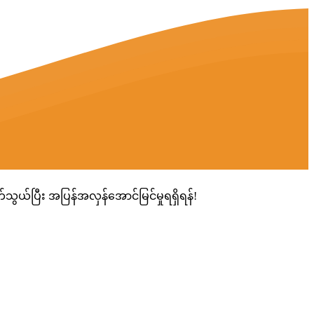
ွယ်ပြီး အပြန်အလှန်အောင်မြင်မှုရရှိရန်!