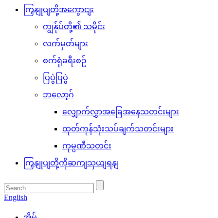
ကြှနျုပျတို့အကွောငျး
ကျွန်ုပ်တို့၏ သမိုင်း
လက်မှတ်များ
စက်ရုံခရီးစဉ်
ပြပွဲပြပွဲ
ဘလော့ဂ်
လျှောက်လွှာအခြေအနေသတင်းများ
ထုတ်ကုန်သုံးသပ်ချက်သတင်းများ
ကုမ္ပဏီသတင်း
ကြှနျုပျတို့ကိုဆကျသှယျရနျ
English
အိမ်