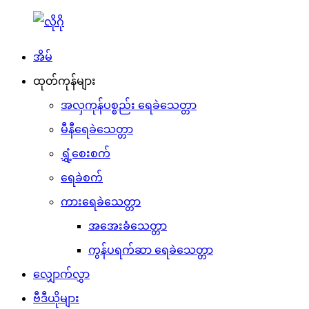
အိမ်
ထုတ်ကုန်များ
အလှကုန်ပစ္စည်း ရေခဲသေတ္တာ
မီနီရေခဲသေတ္တာ
ရွှံ့စေးစက်
ရေခဲစက်
ကားရေခဲသေတ္တာ
အအေးခံသေတ္တာ
ကွန်ပရက်ဆာ ရေခဲသေတ္တာ
လျှောက်လွှာ
ဗီဒီယိုများ