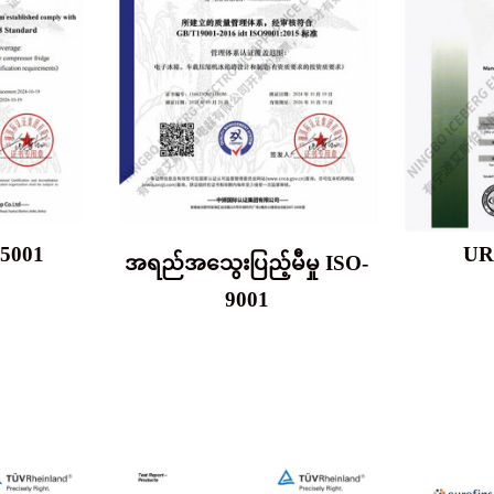
5001
UR
အရည်အသွေးပြည့်မီမှု ISO-
9001