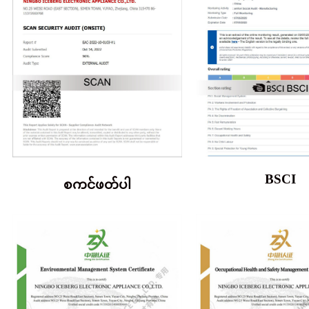
BSCI
စကင်ဖတ်ပါ