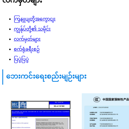
လက်မှတ်များ
ကြှနျုပျတို့အကွောငျး
ကျွန်ုပ်တို့၏ သမိုင်း
လက်မှတ်များ
စက်ရုံခရီးစဉ်
ပြပွဲပြပွဲ
ဘေးကင်းရေးစည်းမျဉ်းများ