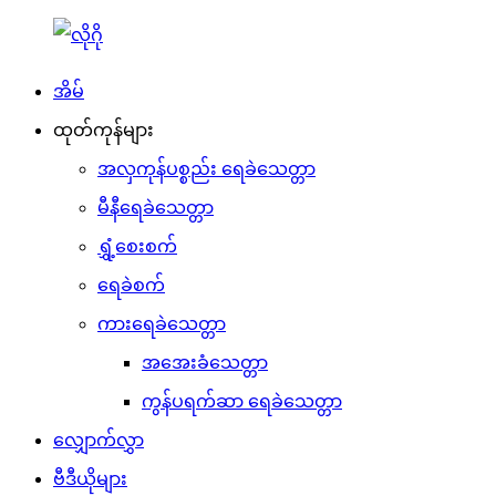
အိမ်
ထုတ်ကုန်များ
အလှကုန်ပစ္စည်း ရေခဲသေတ္တာ
မီနီရေခဲသေတ္တာ
ရွှံ့စေးစက်
ရေခဲစက်
ကားရေခဲသေတ္တာ
အအေးခံသေတ္တာ
ကွန်ပရက်ဆာ ရေခဲသေတ္တာ
လျှောက်လွှာ
ဗီဒီယိုများ