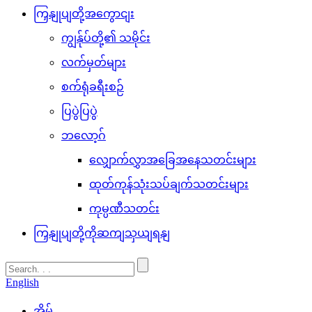
ကြှနျုပျတို့အကွောငျး
ကျွန်ုပ်တို့၏ သမိုင်း
လက်မှတ်များ
စက်ရုံခရီးစဉ်
ပြပွဲပြပွဲ
ဘလော့ဂ်
လျှောက်လွှာအခြေအနေသတင်းများ
ထုတ်ကုန်သုံးသပ်ချက်သတင်းများ
ကုမ္ပဏီသတင်း
ကြှနျုပျတို့ကိုဆကျသှယျရနျ
English
အိမ်