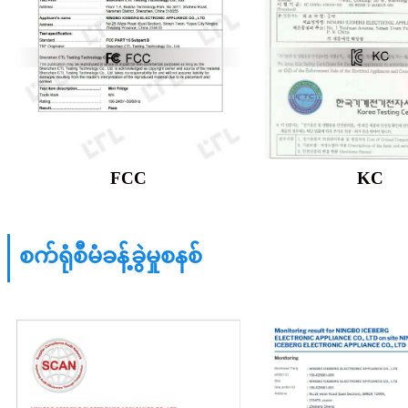
FCC
KC
စက်ရုံစီမံခန့်ခွဲမှုစနစ်