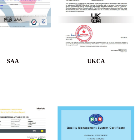
SAA
UKCA